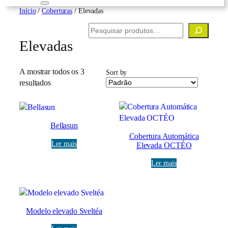
Início
/
Coberturas
/ Elevadas
Pesquisar
Elevadas
A mostrar todos os 3
Sort by
resultados
Bellasun
Cobertura Automática
Ler mais
Elevada OCTÉO
Ler mais
Modelo elevado Sveltéa