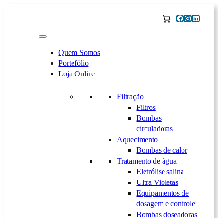
Saltar
Facebook
Instagram
LinkedI
para
o
conteúdo
Quem Somos
Portefólio
Loja Online
Filtração
Filtros
Bombas
circuladoras
Aquecimento
Bombas de calor
Tratamento de água
Eletrólise salina
Ultra Violetas
Equipamentos de
dosagem e controle
Bombas doseadoras