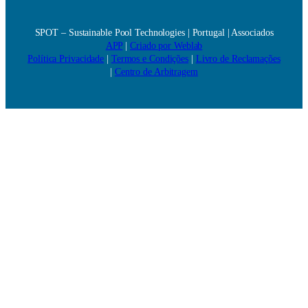
SPOT – Sustainable Pool Technologies | Portugal | Associados
APP
|
Criado por Weblab
Política Privacidade
|
Termos e Condições
|
Livro de Reclamações
|
Centro de Arbitragem