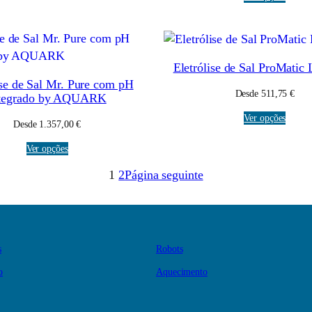
Eletrólise de Sal ProMatic 
ise de Sal Mr. Pure com pH
Desde
511,75
€
ntegrado by AQUARK
Ver opções
Desde
1.357,00
€
Ver opções
1
2
Página seguinte
s
Robots
o
Aquecimento