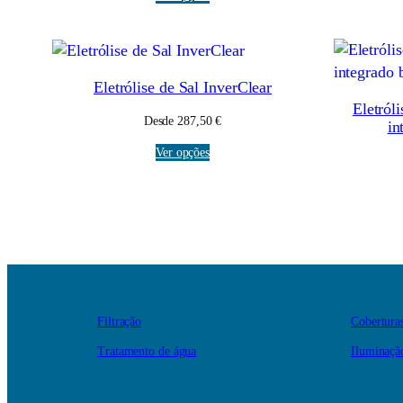
Eletrólise de Sal InverClear
Eletról
Desde
287,50
€
i
Ver opções
Filtração
Cobertura
Tratamento de água
Iluminaçã