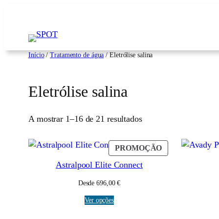
Saltar
para
o
conteúdo
Início
/
Tratamento de água
/ Eletrólise salina
Eletrólise salina
A mostrar 1–16 de 21 resultados
PRODUTO
PROMOÇÃO
EM
Astralpool Elite Connect
PROMOÇÃO
Desde
696,00
€
Ver opções