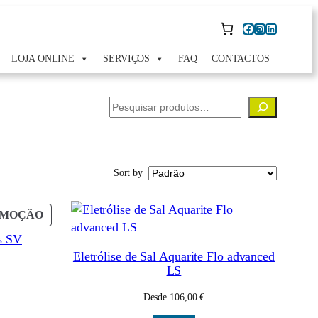
Facebook
Instagram
LinkedIn
LOJA ONLINE
SERVIÇOS
FAQ
CONTACTOS
Pesquisar
Sort by
PRODUTO
OMOÇÃO
EM
us SV
PROMOÇÃO
Eletrólise de Sal Aquarite Flo advanced
LS
Desde
106,00
€