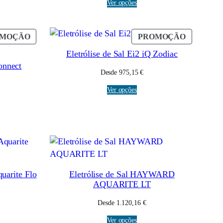
Ver opções
PRODUTO
PRODUT
OMOÇÃO
PROMOÇÃO
EM
EM
Eletrólise de Sal Ei2 iQ Zodiac
PROMOÇÃO
PROMOÇ
Connect
Desde
975,15
€
Ver opções
uarite Flo
Eletrólise de Sal HAYWARD
AQUARITE LT
Desde
1.120,16
€
Ver opções