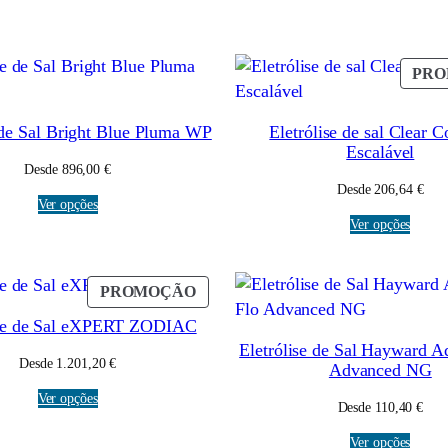
PR
 de Sal Bright Blue Pluma WP
Eletrólise de sal Clear 
Escalável
Desde
896,00
€
Desde
206,64
€
Ver opções
Ver opções
PRODUTO
PROMOÇÃO
EM
ise de Sal eXPERT ZODIAC
PROMOÇÃO
Eletrólise de Sal Hayward Aq
Desde
1.201,20
€
Advanced NG
Ver opções
Desde
110,40
€
Ver opções