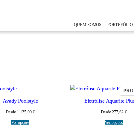
QUEM SOMOS
PORTEFÓLIO
PR
Avady Poolstyle
Eletrólise Aquarite Pl
Desde
1.135,00
€
Desde
277,62
€
Ver opções
Ver opções