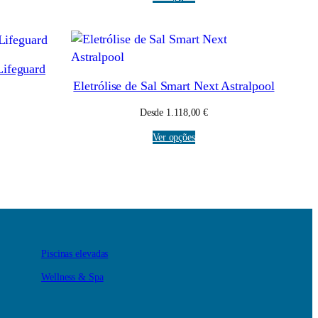
Lifeguard
Eletrólise de Sal Smart Next Astralpool
Desde
1.118,00
€
Ver opções
Piscinas elevadas
Wellness & Spa